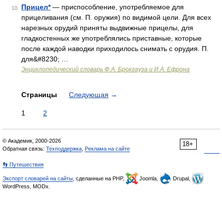
Прицел*
— приспособление, употребляемое для
10
прицеливания (см. П. оружия) по видимой цели. Для всех
нарезных орудий приняты выдвижные прицелы, для
гладкостенных же употреблялись приставные, которые
после каждой наводки приходилось снимать с орудия. П.
для&#8230; …
Энциклопедический словарь Ф.А. Брокгауза и И.А. Ефрона
Страницы
Следующая
→
1
2
© Академик, 2000-2026
18+
Обратная связь:
Техподдержка
,
Реклама на сайте
👣 Путешествия
Экспорт словарей на сайты
, сделанные на PHP,
Joomla,
Drupal,
WordPress, MODx.