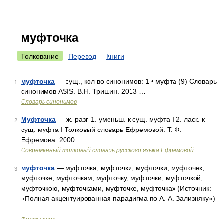
муфточка
Толкование
Перевод
Книги
муфточка
— сущ., кол во синонимов: 1 • муфта (9) Словарь
1
синонимов ASIS. В.Н. Тришин. 2013 …
Словарь синонимов
Муфточка
— ж. разг. 1. уменьш. к сущ. муфта I 2. ласк. к
2
сущ. муфта I Толковый словарь Ефремовой. Т. Ф.
Ефремова. 2000 …
Современный толковый словарь русского языка Ефремовой
муфточка
— муфточка, муфточки, муфточки, муфточек,
3
муфточке, муфточкам, муфточку, муфточки, муфточкой,
муфточкою, муфточками, муфточке, муфточках (Источник:
«Полная акцентуированная парадигма по А. А. Зализняку»)
…