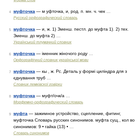
Формы слов
муфточка
— м уфточка, и, род. п. мн. ч. чек …
4
Русский орфографический словарь
муфточка
— и, ж. 1) Зменш. пестл. до муфта 1). 2) тех.
5
Зменш. до муфта 2) …
Український тлумачний словник
муфточка
— іменник жіночого роду …
6
Орфографічний словник української мови
муфточка
— кы , ж. Рс. Деталь у формі циліндра для з
7
єднування труб …
Словник лемківскої говірки
муфточка
— муфт/очк/а …
8
Морфемно-орфографический словарь
муфта
— зажимное устройство, сцепление, фитинг,
9
муфточка Словарь русских синонимов. муфта сущ., кол во
синонимов: 9 • гайка (13) • …
Словарь синонимов